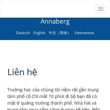
Toggl
Neue Sprachenschule
naviga
Annaberg
Deutsch
English
中文（简体）
Vietnamese
Liên hệ
Trường học của chúng tôi nằm rất gần trung
tâm phố cổ.Chỉ mất 10 phút đi bộ bạn đã có
mặt ở quảng trường thành phố. Nhà hát và
trung tâm mua sắm cũng ở ngay kế bên. Bến