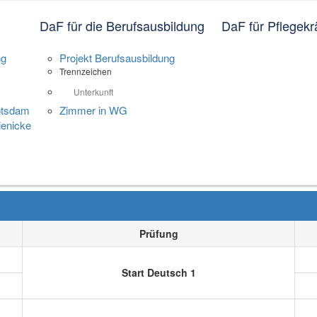
le Annaberg
DaF für die Berufsausbildung
DaF für Pflegekr
ng
Projekt Berufsausbildung
Trennzeichen
Unterkunft
otsdam
Zimmer in WG
enicke
bot
Prüfung
Start Deutsch 1