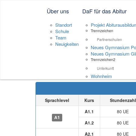
Neue Sprachenschu
Über uns
DaF für das Abitur
Standort
Projekt Abiturausbildu
Schule
Trennzeichen
Team
Partnerschulen
Neuigkeiten
Neues Gymnasium P
Neues Gymnasium Gli
Trennzeichen2
Aktuelles Kursange
Unterkunft
Wohnheim
Sprachlevel
Kurs
Stundenzahl
A1.1
80 UE
A1
A1.2
80 UE
A2.1
80 UE