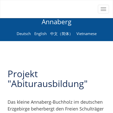
Toggl
Neue Sprachenschule
naviga
Annaberg
Deutsch
English
中文（简体）
Vietnamese
Projekt
"Abiturausbildung"
Das kleine Annaberg-Buchholz im deutschen
Erzgebirge beherbergt den Freien Schulträger