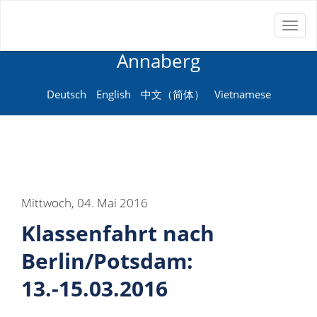
Toggl
Neue Sprachenschule
naviga
Annaberg
Deutsch
English
中文（简体）
Vietnamese
Mittwoch, 04. Mai 2016
Klassenfahrt nach
Berlin/Potsdam:
13.-15.03.2016